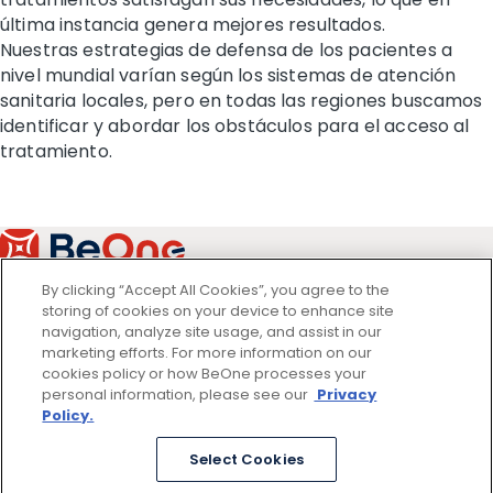
última instancia genera mejores resultados.
Nuestras estrategias de defensa de los pacientes a
nivel mundial varían según los sistemas de atención
sanitaria locales, pero en todas las regiones buscamos
identificar y abordar los obstáculos para el acceso al
tratamiento.
By clicking “Accept All Cookies”, you agree to the
storing of cookies on your device to enhance site
Condiciones De Uso
navigation, analyze site usage, and assist in our
Privacidad
marketing efforts. For more information on our
Aviso legal
cookies policy or how BeOne processes your
personal information, please see our
Privacy
NASDAQ Investors
Policy.
HKEX Investors
SSE Investors
Select Cookies
Información Médica